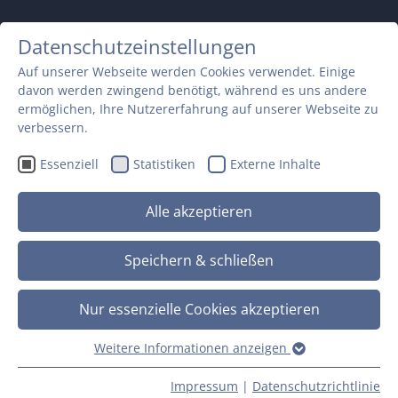
Datenschutzeinstellungen
Auf unserer Webseite werden Cookies verwendet. Einige
davon werden zwingend benötigt, während es uns andere
ermöglichen, Ihre Nutzererfahrung auf unserer Webseite zu
verbessern.
Essenziell
Statistiken
Externe Inhalte
Alle akzeptieren
Speichern & schließen
HELFER METALLBAU (M/W/D)
Nur essenzielle Cookies akzeptieren
Wir suchen Dich – zur Verstärkung unseres Teams!
Weitere Informationen anzeigen
Essenziell
Essenzielle Cookies werden für grundlegende Funktionen
Impressum
|
Datenschutzrichtlinie